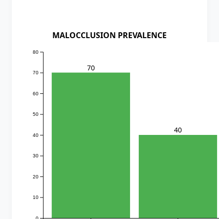
MALOCCLUSION PREVALENCE
80
70
70
60
50
40
40
30
20
10
0