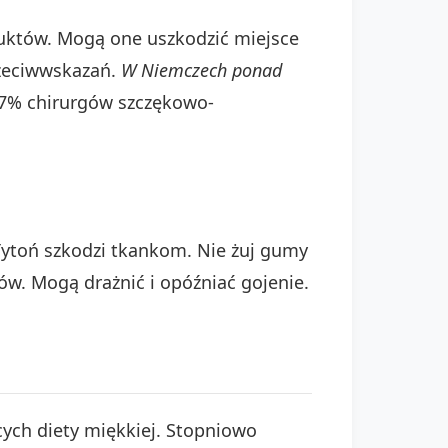
duktów. Mogą one uszkodzić miejsce
rzeciwwskazań.
W Niemczech ponad
,7% chirurgów szczękowo-
 Tytoń szkodzi tkankom. Nie żuj gumy
w. Mogą drażnić i opóźniać gojenie.
cych diety miękkiej. Stopniowo