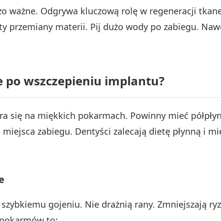
 ważne. Odgrywa kluczową rolę w regeneracji tkanek
przemiany materii. Pij dużo wody po zabiegu. Nawet 
e po wszczepieniu implantu?
ra się na miękkich pokarmach. Powinny mieć półpłyn
a miejsca zabiegu. Dentyści zalecają dietę płynną i 
e
szybkiemu gojeniu. Nie drażnią rany. Zmniejszają ry
h pokarmów to: