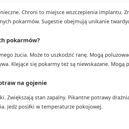
ieczne. Chroni to miejsce wszczepienia implantu. Zm
nych pokarmów. Sugestie obejmują unikanie twardych
ych pokarmów?
go żucia. Może to uszkodzić ranę. Mogą poluzować 
ywa. Klejące się pokarmy też są niewskazane. Mogą pr
otraw na gojenie
i. Zwiększają stan zapalny. Pikantne potrawy drażn
nia. Jedz posiłki w temperaturze pokojowej.