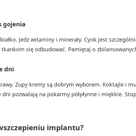
 gojenia
iałko. Jedz witaminy i minerały. Cynk jest szczególn
ą tkankom się odbudować. Pamiętaj o zbilansowanych
e dni
otrawy. Zupy kremy są dobrym wyborem. Koktajle i mu
ne dni pozwalają na pokarmy półpłynne i miękkie. S
 wszczepieniu implantu?