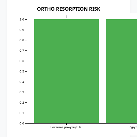
ORTHO RESORPTION RISK
1
1.0
0.9
0.8
0.7
0.6
0.5
0.4
0.3
0.2
0.1
0.0
Leczenie powyżej 3 lat
Zgryz